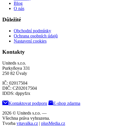
Blog
O nás
Důležité
Obchodní podmínky
Ochrana osobních údajů
Nastavení cookies
Kontakty
Uniteds s.r.o.
Purkyňova 331
250 82 Úvaly
IČ: 02017504
DIČ: CZ02017504
IDDS: dppyfzx
Kontaktovat podporu
E-shop zdarma
2026 © Uniteds s.r.o.
—
Všechna práva vyhrazena.
Tvorba
vitavalka.cz
|
plusMedia.cz