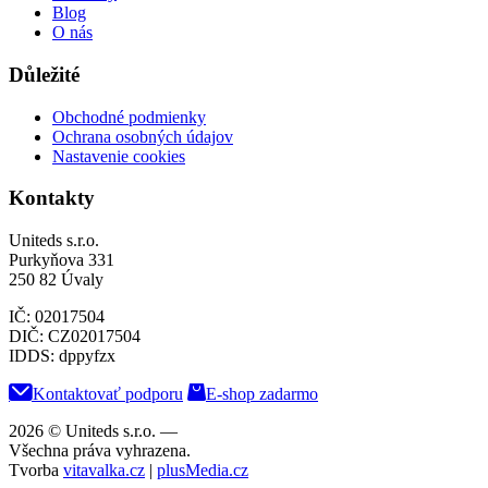
Blog
O nás
Důležité
Obchodné podmienky
Ochrana osobných údajov
Nastavenie cookies
Kontakty
Uniteds s.r.o.
Purkyňova 331
250 82 Úvaly
IČ: 02017504
DIČ: CZ02017504
IDDS: dppyfzx
Kontaktovať podporu
E-shop zadarmo
2026 © Uniteds s.r.o.
—
Všechna práva vyhrazena.
Tvorba
vitavalka.cz
|
plusMedia.cz