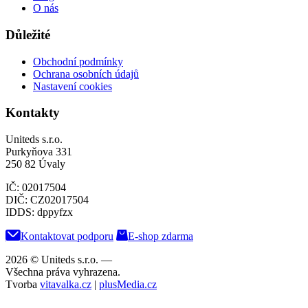
O nás
Důležité
Obchodní podmínky
Ochrana osobních údajů
Nastavení cookies
Kontakty
Uniteds s.r.o.
Purkyňova 331
250 82 Úvaly
IČ: 02017504
DIČ: CZ02017504
IDDS: dppyfzx
Kontaktovat podporu
E-shop zdarma
2026 © Uniteds s.r.o.
—
Všechna práva vyhrazena.
Tvorba
vitavalka.cz
|
plusMedia.cz