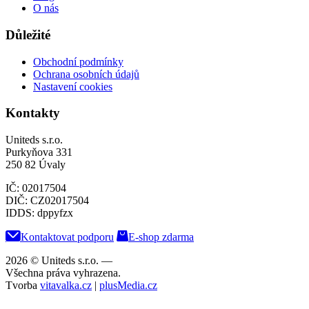
O nás
Důležité
Obchodní podmínky
Ochrana osobních údajů
Nastavení cookies
Kontakty
Uniteds s.r.o.
Purkyňova 331
250 82 Úvaly
IČ: 02017504
DIČ: CZ02017504
IDDS: dppyfzx
Kontaktovat podporu
E-shop zdarma
2026 © Uniteds s.r.o.
—
Všechna práva vyhrazena.
Tvorba
vitavalka.cz
|
plusMedia.cz