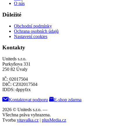
O nás
Důležité
Obchodní podmínky
Ochrana osobních údajů
Nastavení cookies
Kontakty
Uniteds s.r.o.
Purkyňova 331
250 82 Úvaly
IČ: 02017504
DIČ: CZ02017504
IDDS: dppyfzx
Kontaktovat podporu
E-shop zdarma
2026 © Uniteds s.r.o.
—
Všechna práva vyhrazena.
Tvorba
vitavalka.cz
|
plusMedia.cz