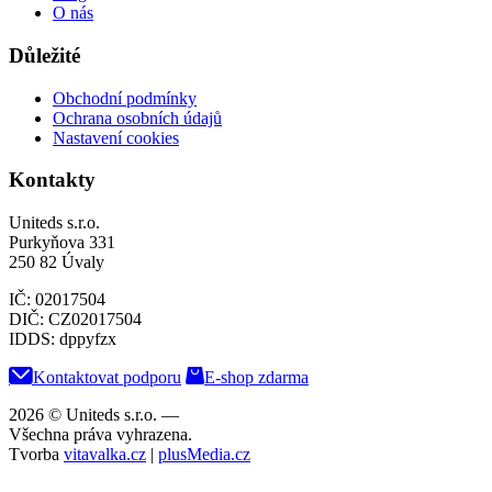
O nás
Důležité
Obchodní podmínky
Ochrana osobních údajů
Nastavení cookies
Kontakty
Uniteds s.r.o.
Purkyňova 331
250 82 Úvaly
IČ: 02017504
DIČ: CZ02017504
IDDS: dppyfzx
Kontaktovat podporu
E-shop zdarma
2026 © Uniteds s.r.o.
—
Všechna práva vyhrazena.
Tvorba
vitavalka.cz
|
plusMedia.cz