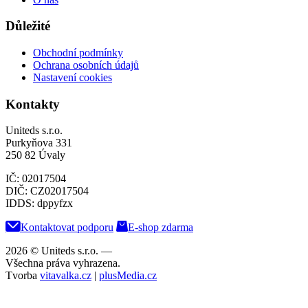
Důležité
Obchodní podmínky
Ochrana osobních údajů
Nastavení cookies
Kontakty
Uniteds s.r.o.
Purkyňova 331
250 82 Úvaly
IČ: 02017504
DIČ: CZ02017504
IDDS: dppyfzx
Kontaktovat podporu
E-shop zdarma
2026 © Uniteds s.r.o.
—
Všechna práva vyhrazena.
Tvorba
vitavalka.cz
|
plusMedia.cz