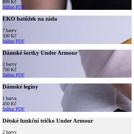
899 Kč
Stáhni PDF
EKO batůžek na záda
7 barev
330 Kč
Stáhni PDF
Dámské šortky Under Armour
2 barvy
750 Kč
Stáhni PDF
Dámské legíny
1 barva
450 Kč
Stáhni PDF
Dětské funkční tričko Under Armour
2 barvy