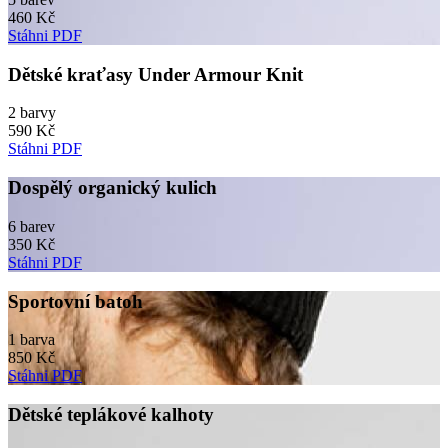
460 Kč
Stáhni PDF
Dětské kraťasy Under Armour Knit
2 barvy
590 Kč
Stáhni PDF
Dospělý organický kulich
6 barev
350 Kč
Stáhni PDF
Sportovní batoh
1 barva
850 Kč
Stáhni PDF
Dětské teplákové kalhoty