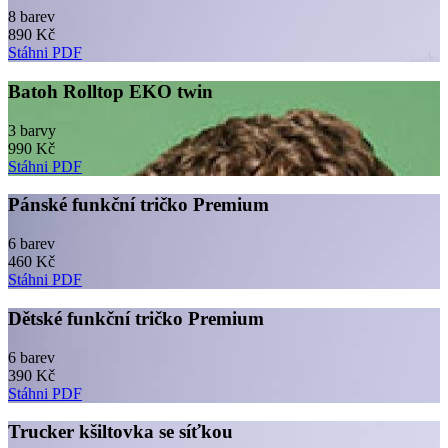
8 barev
890 Kč
Stáhni PDF
Batoh Rolltop EKO twin
3 barvy
990 Kč
Stáhni PDF
Pánské funkční tričko Premium
6 barev
460 Kč
Stáhni PDF
Dětské funkční tričko Premium
6 barev
390 Kč
Stáhni PDF
Trucker kšiltovka se síťkou