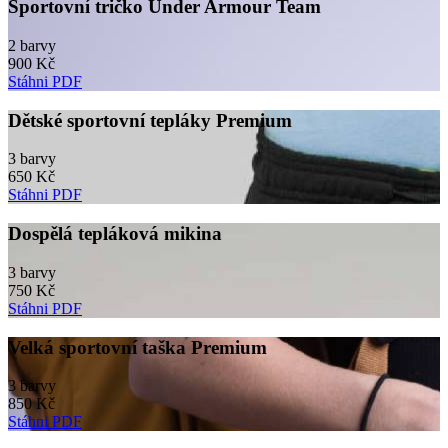
Sportovní tričko Under Armour Team
2 barvy
900 Kč
Stáhni PDF
Dětské sportovní tepláky Premium
3 barvy
650 Kč
Stáhni PDF
Dospělá tepláková mikina
3 barvy
750 Kč
Stáhni PDF
Velká sportovní taška Premium
3 barvy
850 Kč
Stáhni PDF