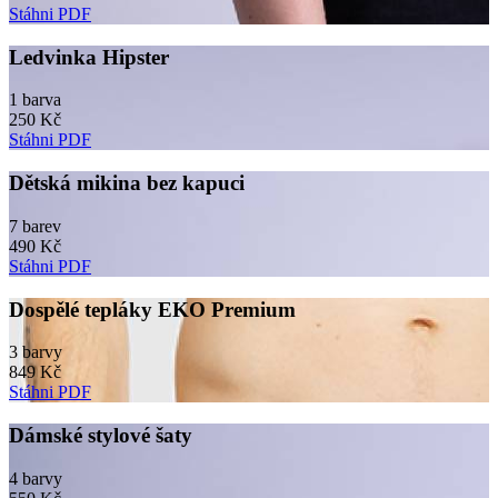
Stáhni PDF
Ledvinka Hipster
1 barva
250 Kč
Stáhni PDF
Dětská mikina bez kapuci
7 barev
490 Kč
Stáhni PDF
Dospělé tepláky EKO Premium
3 barvy
849 Kč
Stáhni PDF
Dámské stylové šaty
4 barvy