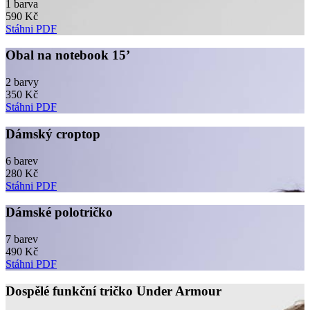
1 barva
590 Kč
Stáhni PDF
Obal na notebook 15’
2 barvy
350 Kč
Stáhni PDF
Dámský croptop
6 barev
280 Kč
Stáhni PDF
Dámské polotričko
7 barev
490 Kč
Stáhni PDF
Dospělé funkční tričko Under Armour