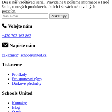
Dej si náš vzdělávací seriál. Pravidelně ti pošleme informace o Hrdé
škole, o nových produktech, akcích i slevách nebo volných
pozicích.
Získat tipy
Volejte nám
+420 702 163 862
Napište nám
zakaznici@schoolsunited.cz
Tiskneme
Pro školy
Pro sportovní týmy
Dárkové předměty
Schools United
Kontakty
Blog
O nás