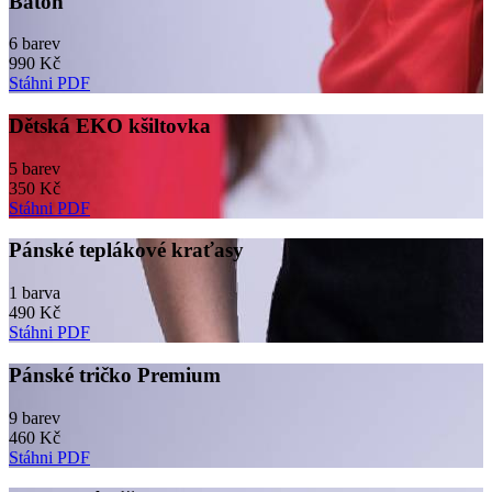
Batoh
6 barev
990 Kč
Stáhni PDF
Dětská EKO kšiltovka
5 barev
350 Kč
Stáhni PDF
Pánské teplákové kraťasy
1 barva
490 Kč
Stáhni PDF
Pánské tričko Premium
9 barev
460 Kč
Stáhni PDF