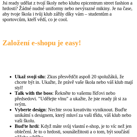
Jsi ready udělat z tvojí školy nebo klubu epicentrum street fashion a
hrdosti? Žádné nudné uniformy nebo nevýrazné mikiny. Je na čase,
aby tvoje škola i tvůj klub zářily díky vám – studentům a
sportovcům, kteří vědí, co je cool.
Založení e-shopu je easy!
Ukaž svoji sílu
: Zkus přesvědčit aspoň 20 spolužáků, že
chcete být in. Ukažte, že právě vaše škola nebo váš klub mají
styl!
Talk with the boss
: Řekněte to vašemu říďovi nebo
předsedovi. "Udělejte vlnu" a ukažte, že jste ready jít si za
svým.
Vyberte design
: Nechte svou kreativitu vyniknout. Buďte
unikátní s designem, který mluví za vaši třídu, váš klub nebo
vaši školu.
Buďte hrdí
: Když máte svůj vlastní e-shop, je to víc než jen
oblečení. Je to o hrdosti, sounáležitosti a o tom, být součástí